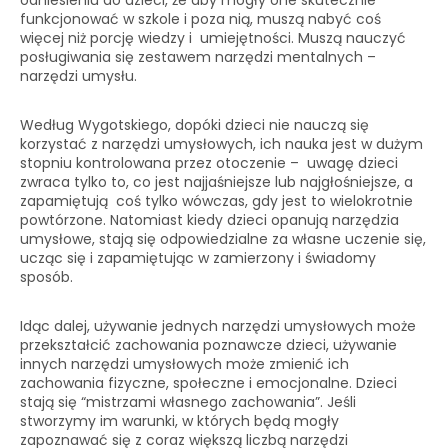
odniesieniu do dzieci, że aby mogły one skutecznie
funkcjonować w szkole i poza nią, muszą nabyć coś
więcej niż porcję wiedzy i umiejętności. Muszą nauczyć
posługiwania się zestawem narzędzi mentalnych –
narzędzi umysłu.
Według Wygotskiego, dopóki dzieci nie nauczą się
korzystać z narzędzi umysłowych, ich nauka jest w dużym
stopniu kontrolowana przez otoczenie – uwagę dzieci
zwraca tylko to, co jest najjaśniejsze lub najgłośniejsze, a
zapamiętują coś tylko wówczas, gdy jest to wielokrotnie
powtórzone. Natomiast kiedy dzieci opanują narzędzia
umysłowe, stają się odpowiedzialne za własne uczenie się,
ucząc się i zapamiętując w zamierzony i świadomy
sposób.
Idąc dalej, używanie jednych narzędzi umysłowych może
przekształcić zachowania poznawcze dzieci, używanie
innych narzędzi umysłowych może zmienić ich
zachowania fizyczne, społeczne i emocjonalne. Dzieci
stają się “mistrzami własnego zachowania”. Jeśli
stworzymy im warunki, w których będą mogły
zapoznawać się z coraz większą liczbą narzędzi