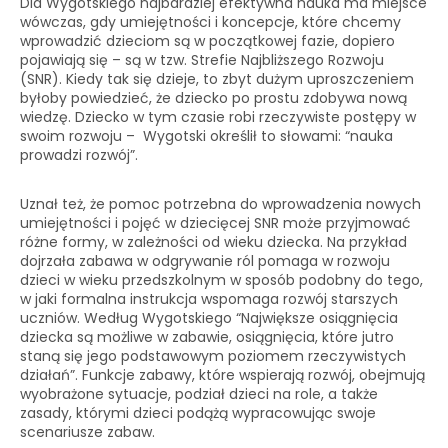
Dla Wygotskiego najbardziej efektywna nauka ma miejsce
wówczas, gdy umiejętności i koncepcje, które chcemy
wprowadzić dzieciom są w początkowej fazie, dopiero
pojawiają się – są w tzw. Strefie Najbliższego Rozwoju
(SNR). Kiedy tak się dzieje, to zbyt dużym uproszczeniem
byłoby powiedzieć, że dziecko po prostu zdobywa nową
wiedzę. Dziecko w tym czasie robi rzeczywiste postępy w
swoim rozwoju – Wygotski określił to słowami: “nauka
prowadzi rozwój”.
Uznał też, że pomoc potrzebna do wprowadzenia nowych
umiejętności i pojęć w dziecięcej SNR może przyjmować
różne formy, w zależności od wieku dziecka. Na przykład
dojrzała zabawa w odgrywanie ról pomaga w rozwoju
dzieci w wieku przedszkolnym w sposób podobny do tego,
w jaki formalna instrukcja wspomaga rozwój starszych
uczniów. Według Wygotskiego “Największe osiągnięcia
dziecka są możliwe w zabawie, osiągnięcia, które jutro
staną się jego podstawowym poziomem rzeczywistych
działań”. Funkcje zabawy, które wspierają rozwój, obejmują
wyobrażone sytuacje, podział dzieci na role, a także
zasady, którymi dzieci podążą wypracowując swoje
scenariusze zabaw.