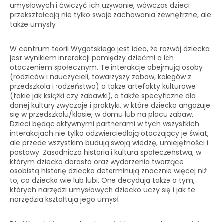
umysłowych i ćwiczyć ich używanie, wówczas dzieci
przekształcają nie tylko swoje zachowania zewnętrzne, ale
także umysły.
W centrum teorii Wygotskiego jest idea, że ​​rozwój dziecka
jest wynikiem interakcji pomiędzy dziećmi a ich
otoczeniem społecznym. Te interakcje obejmują osoby
(rodziców i nauczycieli, towarzyszy zabaw, kolegów z
przedszkola i rodzeństwo) a także artefakty kulturowe
(takie jak książki czy zabawki), a także specyficzne dla
danej kultury zwyczaje i praktyki, w które dziecko angażuje
się w przedszkolu/klasie, w domu lub na placu zabaw.
Dzieci będąc aktywnymi partnerami w tych wszystkich
interakcjach nie tylko odzwierciedlają otaczający je świat,
ale przede wszystkim budują swoją wiedzę, umiejętności i
postawy. Zasadniczo historia i kultura społeczeństwa, w
którym dziecko dorasta oraz wydarzenia tworzące
osobistą historię dziecka determinują znacznie więcej niż
to, co dziecko wie lub lubi. One decydują także o tym,
których narzędzi umysłowych dziecko uczy się i jak te
narzędzia kształtują jego umysł.