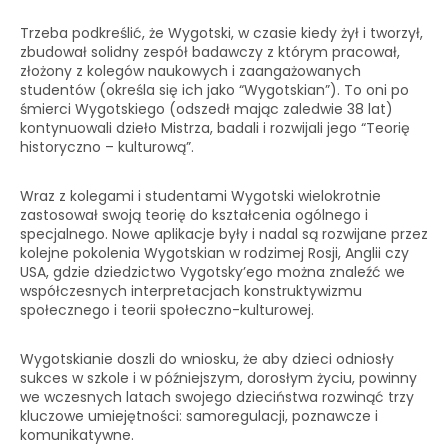
Trzeba podkreślić, że Wygotski, w czasie kiedy żył i tworzył,
zbudował solidny zespół badawczy z którym pracował,
złożony z kolegów naukowych i zaangażowanych
studentów (określa się ich jako “Wygotskian”). To oni po
śmierci Wygotskiego (odszedł mając zaledwie 38 lat)
kontynuowali dzieło Mistrza, badali i rozwijali jego “Teorię
historyczno – kulturową”.
Wraz z kolegami i studentami Wygotski wielokrotnie
zastosował swoją teorię do kształcenia ogólnego i
specjalnego. Nowe aplikacje były i nadal są rozwijane przez
kolejne pokolenia Wygotskian w rodzimej Rosji, Anglii czy
USA, gdzie dziedzictwo Vygotsky’ego można znaleźć we
współczesnych interpretacjach konstruktywizmu
społecznego i teorii społeczno-kulturowej.
Wygotskianie doszli do wniosku, że aby dzieci odniosły
sukces w szkole i w późniejszym, dorosłym życiu, powinny
we wczesnych latach swojego dzieciństwa rozwinąć trzy
kluczowe umiejętności: samoregulacji, poznawcze i
komunikatywne.