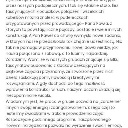
przez naszych podopiecznych. I tak się właśnie stało. Ileż
fascynujących klocuszków, połączeń i wszelakich
kabelków można znaleźć w pudełeczkach
przygotowanych przez prowadzącego- Pana Pawła, z
których to powstają liczne pojazdy, postacie i wiele innych
konstrukcji. A Pan Paweł co chwilę wymyśla nowe zadania,
w których nasze przedszkolaki tak chętnie uczestniczą. Nic
tak nie pomaga w przyjmowaniu nowej dawki wiedzy, jak
nauka połączona z zabawą, a to lubimy najbardziej.
Zdradzimy Wam, że w naszych grupach znajduje się kilku
fascynatów budowania z klocków czekających na
piątkowe zajęcia i przyznamy, że stworzone przez nich
dzieła zaskakują pomysłowością i kreatywnymi
rozwiązaniami. A gdy dochodzi do tego możliwość
wprawienia konstrukcji w ruch, naszym oczom ukazują się
niezapomniane widoki.
Wiadomym jest, że praca w grupie pozwala na „zarażenie”
innych swoją energią i zaangażowaniem, czego często
jesteśmy świadkami w trakcie prowadzenia zajęć.
Rozpoczęcie godzinnego programu naszpikowanego
nowymi narzędziami pozwala na wyrażenie swoich emocji,