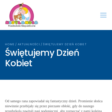
HOME
/
AKTUALNOŚCI
/
ŚWIĘTUJEMY DZIEŃ KOBIET
Świętujemy Dzień
Kobiet
Od samego rana zapowiadał się fantastyczny dzień. Promienie słońca
niewinnie przebijały się przez pierzaste obłoki, gdy do naszego
przedszkola zawitali nasi podopieczni, aby rozpocząć z nami kolejną